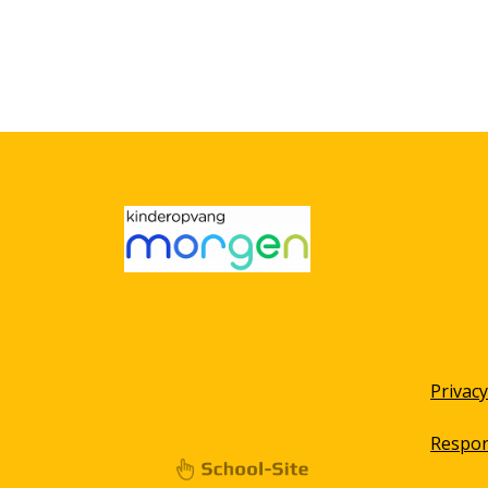
Privac
Respon